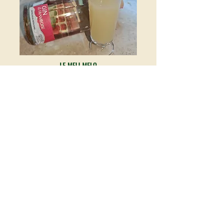
LE MELI MELO
2.5 cl de gin “Le framboise”
5 cl d’eau pétillante
5 cl de jus de poire
Ca fonctionne aussi avec un peu plus d’eau
pétillante