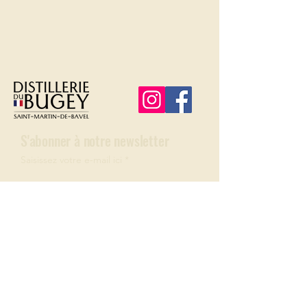
S'abonner à notre newsletter
Saisissez votre e-mail ici
ADRESSE
33 chemin du château
01510 Saint-Martin-de-Bavel
NOUS CONTACTER
06 89 74 21 64
contact@distilleriedubugey.fr
HORAIRES D'OUVERTURE​